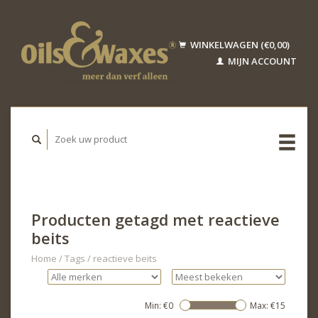
WINKELWAGEN (€0,00)
MIJN ACCOUNT
Producten getagd met reactieve
beits
Home
/
Tags
/
reactieve beits
Min: €
0
Max: €
15