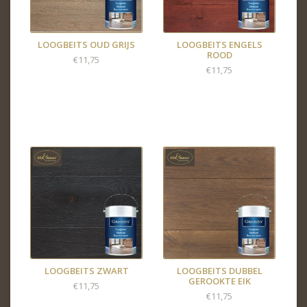
LOOGBEITS OUD GRIJS
LOOGBEITS ENGELS
ROOD
€11,75
€11,75
LOOGBEITS ZWART
LOOGBEITS DUBBEL
GEROOKTE EIK
€11,75
€11,75