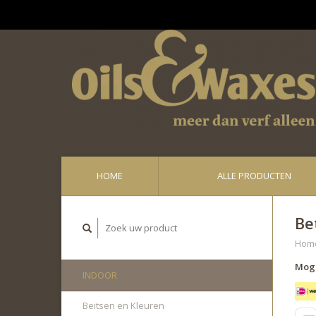
Ge
HOME
ALLE PRODUCTEN
Be
Hom
Moge
INDOOR
Beitsen en Kleuren