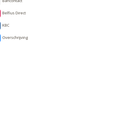
Bancontact
Belfius Direct
KBC
Overschrijving