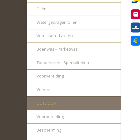
Oliën
Watergedragen Oliën
Vernissen - Lakken
Boenwas - Parketwas
Toebehoren - Specialiteiten
Voorbereiding
Verven
OUTDOOR
Voorbereiding
Bescherming