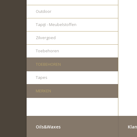
Outdoor
Tapijt - Meubelstoffen
Zilvergoed
Toebehoren
TOEBEHOREN
Tapes
MERKEN
Oils&Waxes
Klan