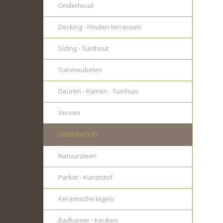
Onderhoud
Decking - Houten terrassen
Siding - Tuinhout
Tuinmeubelen
Deuren - Ramen - Tuinhuis
Verven
ONDERHOUD
Natuursteen
Parket - Kunststof
Keramische tegels
Badkamer - Keuken