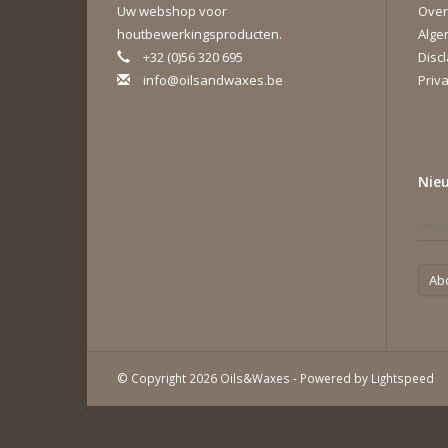
Uw webshop voor
Over
houtbewerkingsproducten.
Alge
+32 (0)56 320 695
Disc
info@oilsandwaxes.be
Priva
Nie
Ab
© Copyright 2026 Oils&Waxes - Powered by
Lightspeed