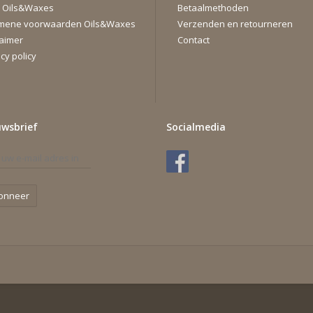
 Oils&Waxes
Betaalmethoden
mene voorwaarden Oils&Waxes
Verzenden en retourneren
laimer
Contact
cy policy
uwsbrief
Socialmedia
onneer