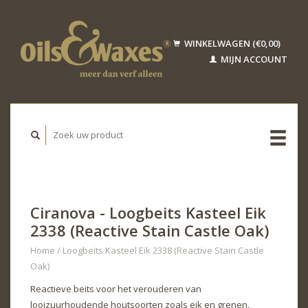
WINKELWAGEN (€0,00)
MIJN ACCOUNT
Ciranova - Loogbeits Kasteel Eik
2338 (Reactive Stain Castle Oak)
Home
/
Loogbeits Kasteel Eik 2338 (Reactive Stain Castle
Oak)
Reactieve beits voor het verouderen van
looizuurhoudende houtsoorten zoals eik en grenen.