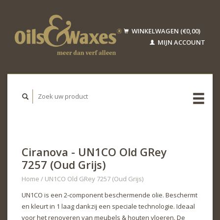
WINKELWAGEN (€0,00)
MIJN ACCOUNT
Ciranova - UN1CO Old GRey
7257 (Oud Grijs)
Home
/
UN1CO Old GRey 7257 (Oud Grijs)
UN1CO is een 2-component beschermende olie. Beschermt
en kleurt in 1 laag dankzij een speciale technologie. Ideaal
voor het renoveren van meubels & houten vloeren. De