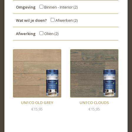
Omgeving
Binnen - Interior
(2)
Wat wil je doen?
Afwerken
(2)
Afwerking
Oliën
(2)
UN1CO OLD GREY
UN1CO CLOUDS
€15,95
€15,95