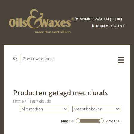
WINKELWAGEN (€0,00)
MIJN ACCOUNT
Producten getagd met clouds
Home
/
Tags
/
clouds
Min: €
0
Max: €
20