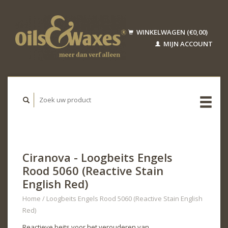
WINKELWAGEN (€0,00)
MIJN ACCOUNT
Ciranova - Loogbeits Engels
Rood 5060 (Reactive Stain
English Red)
Home
/
Loogbeits Engels Rood 5060 (Reactive Stain English
Red)
Reactieve beits voor het verouderen van