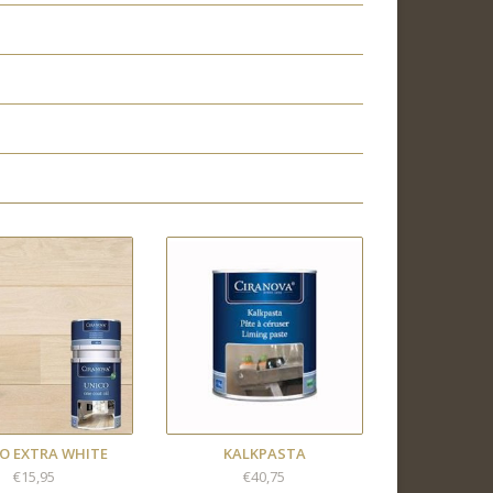
O EXTRA WHITE
KALKPASTA
€15,95
€40,75