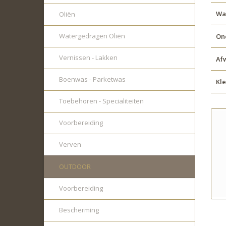
Wat
Oliën
Watergedragen Oliën
On
Vernissen - Lakken
Af
Boenwas - Parketwas
Kl
Toebehoren - Specialiteiten
Voorbereiding
Verven
OUTDOOR
Voorbereiding
Bescherming