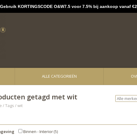
bruik KORTINGSCODE O&W7.5 voor 7.5% bij aankoop vanaf €2
ALLE CATEGORIEËN
OV
oducten getagd met wit
e
/
Tags
/
wit
geving
Binnen - Interior
(5)