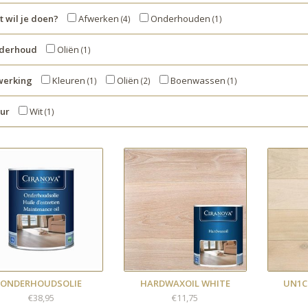
 wil je doen?
Afwerken
Onderhouden
(4)
(1)
derhoud
Oliën
(1)
werking
Kleuren
Oliën
Boenwassen
(1)
(2)
(1)
eur
Wit
(1)
ONDERHOUDSOLIE
HARDWAXOIL WHITE
UN1C
€38,95
€11,75