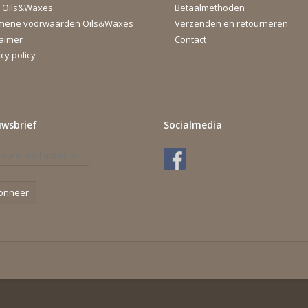
 Oils&Waxes
Betaalmethoden
mene voorwaarden Oils&Waxes
Verzenden en retourneren
laimer
Contact
cy policy
uwsbrief
Socialmedia
onneer