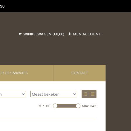
50
WINKELWAGEN (€0,00)
MIJN ACCOUNT
ER OILS&WAXES
CONTACT
Min: €
0
Max: €
45