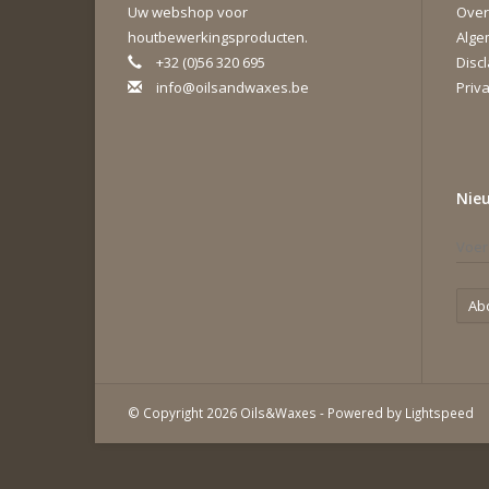
Uw webshop voor
Over
houtbewerkingsproducten.
Alge
+32 (0)56 320 695
Disc
info@oilsandwaxes.be
Priva
Nie
Ab
© Copyright 2026 Oils&Waxes - Powered by
Lightspeed