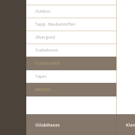
Outdoor
Tapijt - Meubelstoffen
Zilvergoed
Toebehoren
TOEBEHOREN
Tapes
MERKEN
Oils&Waxes
Klan