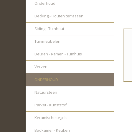
Onderhoud
Decking - Houten terrassen
Siding - Tuinhout
Tuinmeubelen
Deuren - Ramen - Tuinhuis
Verven
ONDERHOUD
Natuursteen
Parket - Kunststof
Keramische tegels
Badkamer - Keuken