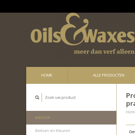
Ge
HOME
ALLE PRODUCTEN
Pr
pr
Hom
INDOOR
Beitsen en Kleuren
Om