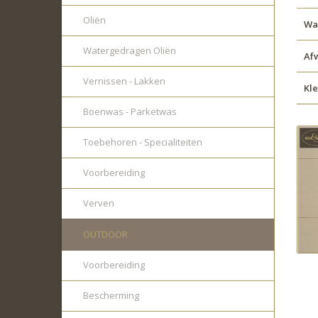
Oliën
Wat
Watergedragen Oliën
Af
Vernissen - Lakken
Kl
Boenwas - Parketwas
Toebehoren - Specialiteiten
Voorbereiding
Verven
OUTDOOR
Voorbereiding
Bescherming