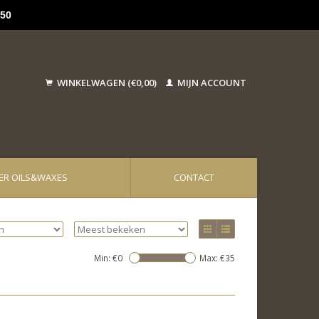
50
WINKELWAGEN (€0,00)
MIJN ACCOUNT
ER OILS&WAXES
CONTACT
Min: €
0
Max: €
35