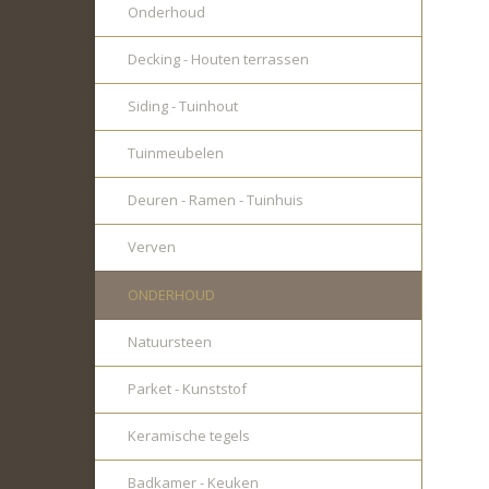
Onderhoud
Decking - Houten terrassen
Siding - Tuinhout
Tuinmeubelen
Deuren - Ramen - Tuinhuis
Verven
ONDERHOUD
Natuursteen
Parket - Kunststof
Keramische tegels
Badkamer - Keuken