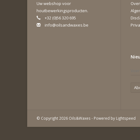
Uw webshop voor
Over
houtbewerkingsproducten.
Alge
+32 (0)56 320 695
Disc
info@oilsandwaxes.be
Priva
Nie
Ab
© Copyright 2026 Oils&Waxes - Powered by
Lightspeed