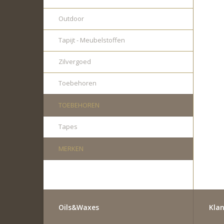
Outdoor
Tapijt - Meubelstoffen
Zilvergoed
Toebehoren
TOEBEHOREN
Tapes
MERKEN
Oils&Waxes
Klan