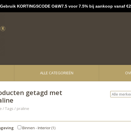
bruik KORTINGSCODE O&W7.5 voor 7.5% bij aankoop vanaf €2
ALLE CATEGORIEËN
OV
oducten getagd met
aline
e
/
Tags
/
praline
geving
Binnen - Interior
(1)