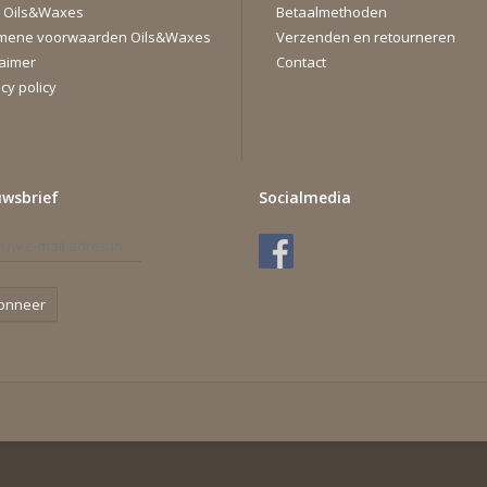
 Oils&Waxes
Betaalmethoden
mene voorwaarden Oils&Waxes
Verzenden en retourneren
laimer
Contact
cy policy
uwsbrief
Socialmedia
onneer