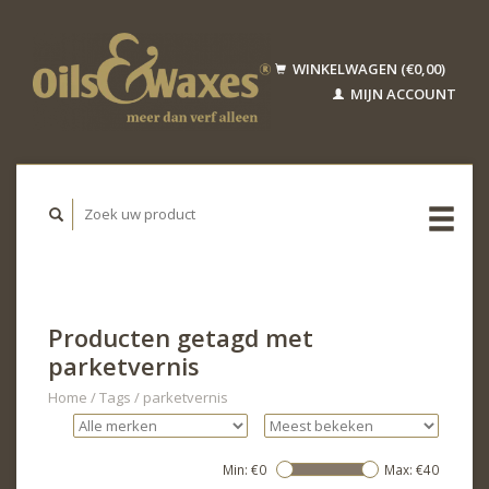
WINKELWAGEN (€0,00)
MIJN ACCOUNT
Producten getagd met
parketvernis
Home
/
Tags
/
parketvernis
Min: €
0
Max: €
40