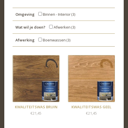
Omgeving
Binnen - Interior
(3)
Wat wil je doen?
Afwerken
(3)
Afwerking
Boenwassen
(3)
KWALITEITSWAS BRUIN
KWALITEITSWAS GEEL
€21,45
€21,45