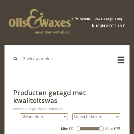
WINKELWAGEN (€0,00)
MIJN ACCOUNT
Producten getagd met
kwaliteitswas
Home
/
Tags
/
kwaliteitswas
Min: €
0
Max: €
25