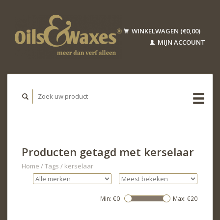
WINKELWAGEN (€0,00)
MIJN ACCOUNT
Producten getagd met kerselaar
Home
/
Tags
/
kerselaar
Min: €
0
Max: €
20