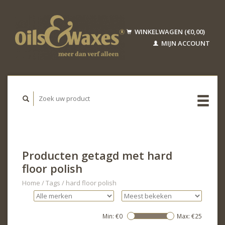
WINKELWAGEN (€0,00)
MIJN ACCOUNT
Producten getagd met hard
floor polish
Home
/
Tags
/
hard floor polish
Min: €
0
Max: €
25