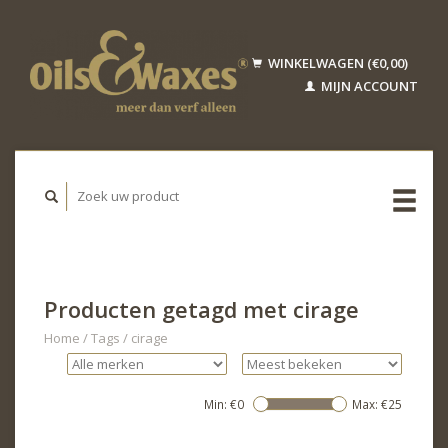
WINKELWAGEN (€0,00)
MIJN ACCOUNT
Producten getagd met cirage
Home
/
Tags
/
cirage
Min: €
0
Max: €
25