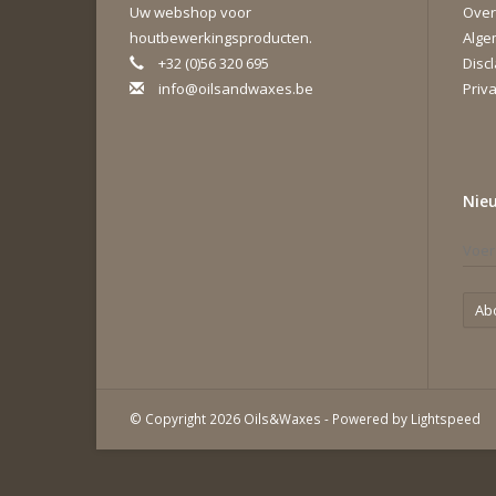
Uw webshop voor
Over
houtbewerkingsproducten.
Alge
+32 (0)56 320 695
Disc
info@oilsandwaxes.be
Priva
Nie
Ab
© Copyright 2026 Oils&Waxes - Powered by
Lightspeed