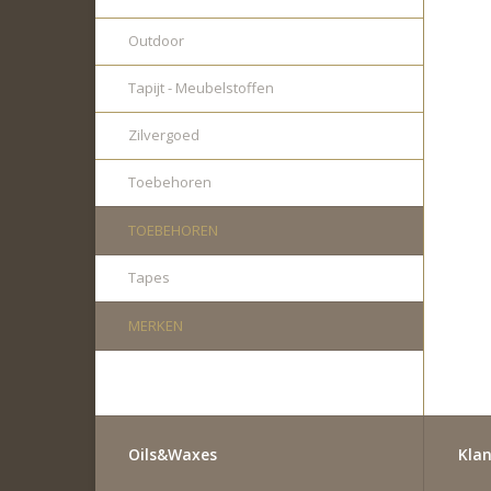
Outdoor
Tapijt - Meubelstoffen
Zilvergoed
Toebehoren
TOEBEHOREN
Tapes
MERKEN
Oils&Waxes
Klan