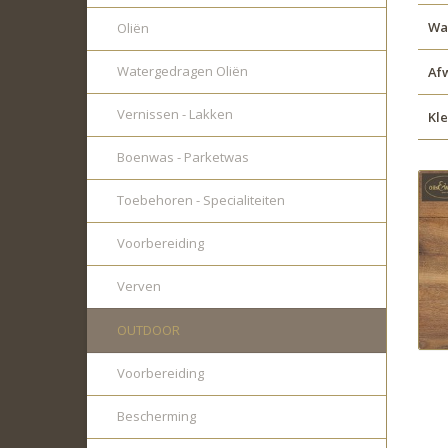
Wat
Oliën
Watergedragen Oliën
Af
Vernissen - Lakken
Kl
Boenwas - Parketwas
Toebehoren - Specialiteiten
Voorbereiding
Verven
OUTDOOR
Voorbereiding
Bescherming