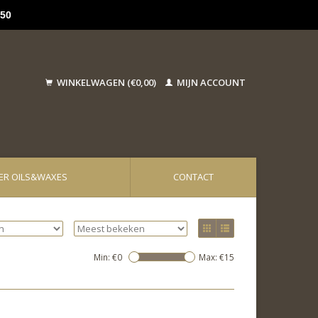
50
WINKELWAGEN (€0,00)
MIJN ACCOUNT
ER OILS&WAXES
CONTACT
Min: €
0
Max: €
15