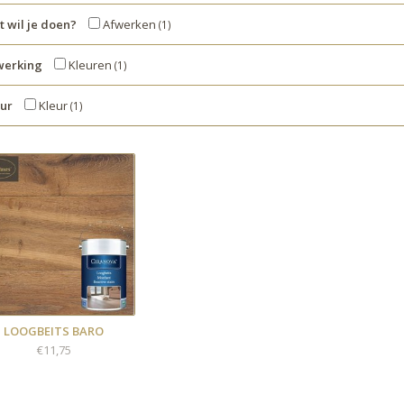
 wil je doen?
Afwerken
(1)
werking
Kleuren
(1)
eur
Kleur
(1)
LOOGBEITS BARO
€11,75