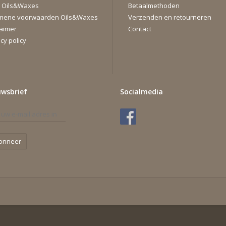
 Oils&Waxes
Betaalmethoden
mene voorwaarden Oils&Waxes
Verzenden en retourneren
laimer
Contact
cy policy
uwsbrief
Socialmedia
onneer