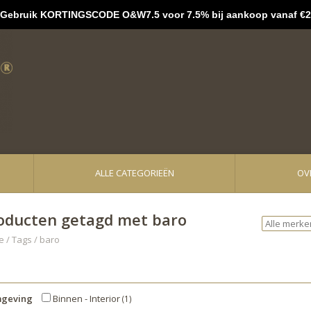
bruik KORTINGSCODE O&W7.5 voor 7.5% bij aankoop vanaf €2
ALLE CATEGORIEËN
OV
oducten getagd met baro
e
/
Tags
/
baro
geving
Binnen - Interior
(1)