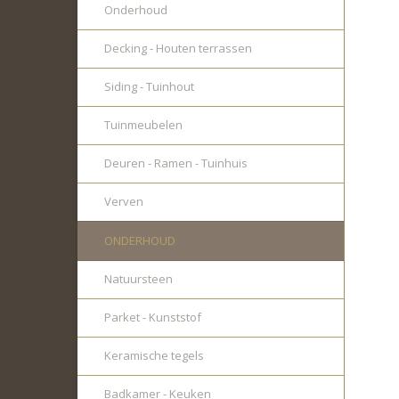
Onderhoud
Decking - Houten terrassen
Siding - Tuinhout
Tuinmeubelen
Deuren - Ramen - Tuinhuis
Verven
ONDERHOUD
Natuursteen
Parket - Kunststof
Keramische tegels
Badkamer - Keuken