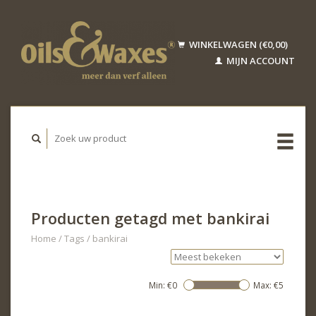
WINKELWAGEN (€0,00)
MIJN ACCOUNT
Producten getagd met bankirai
Home
/
Tags
/
bankirai
Min: €
0
Max: €
5