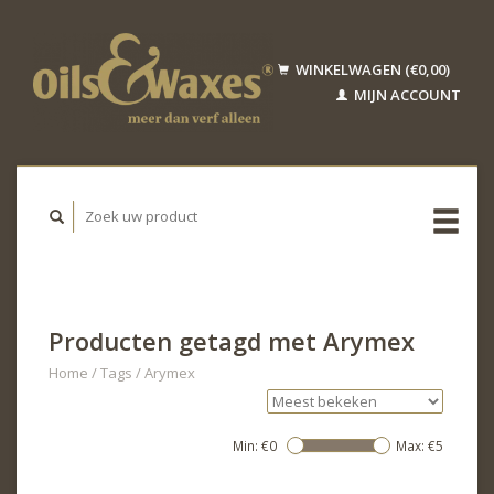
WINKELWAGEN (€0,00)
MIJN ACCOUNT
Producten getagd met Arymex
Home
/
Tags
/
Arymex
Min: €
0
Max: €
5