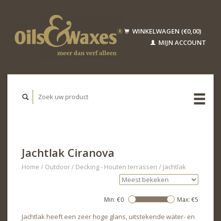
WINKELWAGEN (€0,00)
MIJN ACCOUNT
Jachtlak Ciranova
Home
/
Outdoor
/
Decking - Houten terrassen
/
Jachtlak
Min: €
0
Max: €
5
Jachtlak heeft een zeer hoge glans, uitstekende water- en