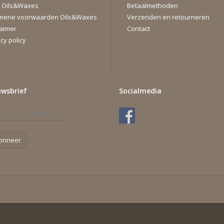
 Oils&Waxes
Betaalmethoden
mene voorwaarden Oils&Waxes
Verzenden en retourneren
laimer
Contact
cy policy
uwsbrief
Socialmedia
onneer