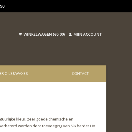
50
WINKELWAGEN (€0,00)
MIJN ACCOUNT
ER OILS&WAXES
CONTACT
atuurlijke kleur, zeer goede chemische en
 verbeterd worden door toevoeging van 5% harder UA.