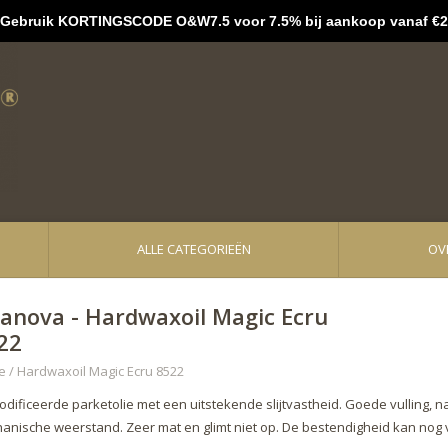
bruik KORTINGSCODE O&W7.5 voor 7.5% bij aankoop vanaf €2
ALLE CATEGORIEËN
OV
ranova - Hardwaxoil Magic Ecru
22
e
/
Hardwaxoil Magic Ecru 8522
dificeerde parketolie met een uitstekende slijtvastheid. Goede vulling, n
anische weerstand. Zeer mat en glimt niet op. De bestendigheid kan nog