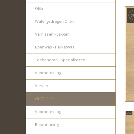
Oliën
Watergedragen Oliën
Vernissen - Lakken
Boenwas - Parketwas
Toebehoren - Specialiteiten
Voorbereiding
Verven
OUTDOOR
Voorbereiding
Bescherming