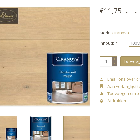
€11,75
Incl. btw
Merk:
Ciranova
Inhoud:
*
+
Toevoeg
-
Email ons over di
Aan verlanglijst
Toevoegen om te 
Afdrukken