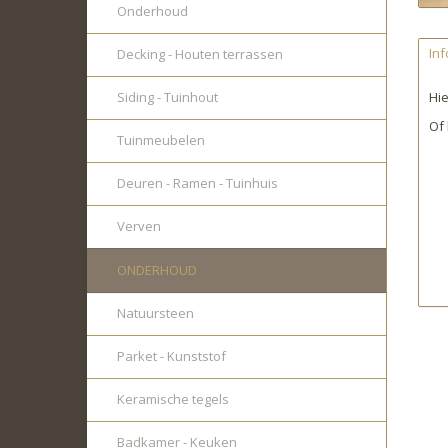
Onderhoud
Inf
Decking - Houten terrassen
Siding - Tuinhout
Hie
Of 
Tuinmeubelen
Deuren - Ramen - Tuinhuis
Verven
ONDERHOUD
Natuursteen
Parket - Kunststof
Keramische tegels
Badkamer - Keuken