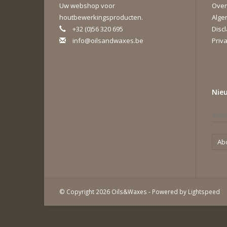
Uw webshop voor
Over
houtbewerkingsproducten.
Alge
+32 (0)56 320 695
Disc
info@oilsandwaxes.be
Priva
Nie
Ab
© Copyright 2026 Oils&Waxes - Powered by
Lightspeed