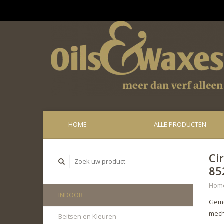
Ge
HOME
ALLE PRODUCTEN
Ci
85
Hom
INDOOR
Gemo
mech
Beitsen en Kleuren