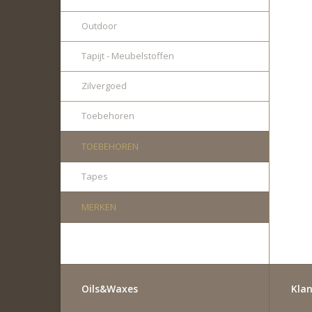
Outdoor
Tapijt - Meubelstoffen
Zilvergoed
Toebehoren
TOEBEHOREN
Tapes
MERKEN
Oils&Waxes
Klan